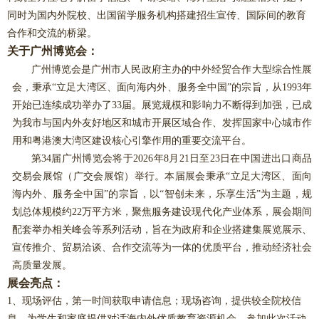
同时为国内外院校、出国留学服务机构搭建招生宣传、国际间的教育
合作和交流的桥梁。
关于广州博览会
：
广州博览会是广州市人民政府主办的中外经贸合作大型综合性展
会，秉承
“立足大湾区、面向海内外、服务全中国”的宗旨，从1993年
开始已连续成功举办了3
3届。展览规模和影响力不断得到加强，已成
为我市与国内外友好地区和城市开展区域合作、发挥国家中心城市作
用和粤港澳大湾区建设核心引擎作用的重要交流平台。
第
3
4
届广州博览会将于
202
6
年
8月
21
日至
2
3日在中国进出口商品
交易会展馆（广交会展馆）
举行。本届展会秉承
“立足大湾区、面向
海内外、服务全中国”的宗旨，以“智创未来，乐享生活”为主题，规
划总体规模约
22万平方米，聚焦服务建设现代化产业体系，展会期间
配套举办相关峰会等系列活动，旨在为政府和企业搭建集展览展示、
宣传推介、贸易洽谈、合作交流等为一体的优质平台，推动经济社会
高质量发展。
展会亮点：
1、现场评估，第一时间获取申请信息；现场咨询，提供较全院校信
息，为学生和家庭提供对话海内外优质教育资源机会。参加此次活动