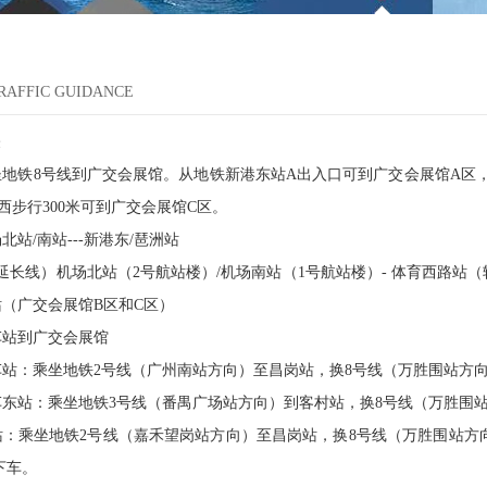
TRAFFIC GUIDANCE
坐地铁8号线到广交会展馆。从地铁新港东站A出入口可到广交会展馆A区
西步行300米可到广交会展馆C区。
北站/南站---新港东/琶洲站
延长线）机场北站（2号航站楼）/机场南站（1号航站楼）- 体育西路站（转
站（广交会展馆B区和C区）
车站到广交会展馆
站：乘坐地铁2号线（广州南站方向）至昌岗站，换8号线（万胜围站方向
东站：乘坐地铁3号线（番禺广场站方向）到客村站，换8号线（万胜围站
站：乘坐地铁2号线（嘉禾望岗站方向）至昌岗站，换8号线（万胜围站方
下车。