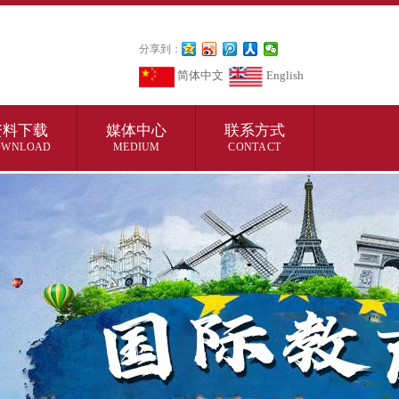
分享到：
简体中文
English
资料下载
媒体中心
联系方式
OWNLOAD
MEDIUM
CONTACT