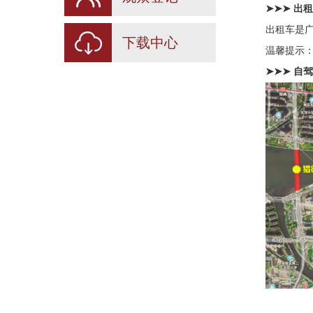
➤➤➤ 出
出租车是
下载中心
温馨提示
➤➤➤ 自