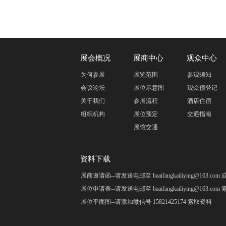
展会概况
展商中心
观众中心
为何参展
展览范围
参观须知
会议论坛
展位示意图
观众预登记
关于我们
参展流程
酒店住宿
组织机构
展位预定
交通指南
展馆交通
资料下载
展商邀请函--请发送电邮至 baaifangkailiying@163.c
展位申请表--请发送电邮至 baaifangkailiying@163.co
展位平面图--请添加微信号 15821425174 索取资料