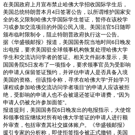
在美国政府上月宣布禁止哈佛大学招收国际学生后，
美国总统特朗普本月4日签署公告，以所谓维护国家安
全的名义限制哈佛大学国际学生签证，暂停在该校学
习或参加交流项目的外国公民入境。美国法官5日随即
颁布临时限制令，阻止特朗普政府执行这一公告。
据《华盛顿邮报》报道，美国国务院当地时间6日晚发
出电报，要求美国驻全球领事机构恢复处理哈佛大学
学生和交流访问学者的签证。相关文件副本显示，美
国国务院5日发布了一项指令，要求领事官员为受影响
的申请人保留签证预约，并评估申请人是否具备入境
美国的资格。但该指令称，寻求在哈佛大学“开始学习
课程或参加哈佛交流访问学者项目”的申请人应该被拒
绝，受影响的申请人也不会被退还签证申请费，“因为
申请人仍被允许参加面签”。
报道提到，美国国务院6日晚发出的电报指示，大使馆
和领事馆应继续对所有哈佛大学签证的申请人进行额
外审查，包括审查其社交媒体账户。《华盛顿邮报》
援引专家的分析称，即使拒签指令被正式撤销，美国