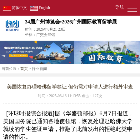
导航
简体中文
English
34届广州博览会•2026广州国际教育留学展
时间：2026年8月21-23日
坐标：广交会展馆
当前位置：
首页
> 行业新闻
美国恢复办理哈佛留学签证 但仍需对申请人进行额外审查
时间：2025-06-16 11:13:55 点击：
127次
[环球时报综合报道]据《华盛顿邮报》6月7日报道，
美国国务院已通知各地使领馆，恢复处理赴哈佛大学
就读的学生签证申请，推翻了此前发出的拒绝此类申
请的指示。