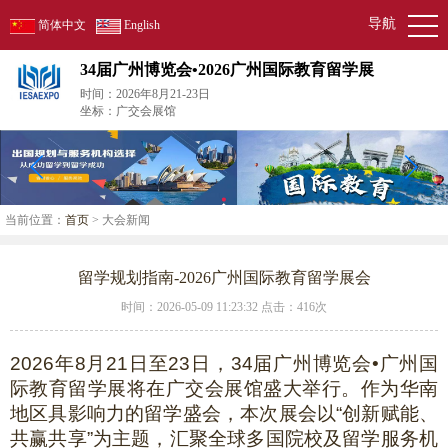
导航
简体中文
English
34届广州博览会•2026广州国际教育留学展
时间：2026年8月21-23日
坐标：广交会展馆
当前位置：
首页
> 大会新闻
留学规划指南-2026广州国际教育留学展会
时间：2026-05-09 11:23:32 点击：
416次
2026
年
8
月
21
日至
23
日，
34
届广州博览会•广州国
际教育留学展将在广交会展馆盛大举行。作为华南
地区具影响力的留学盛会，本次展会以“创新赋能、
共赢共享”为主题，汇聚全球多国院校及留学服务机