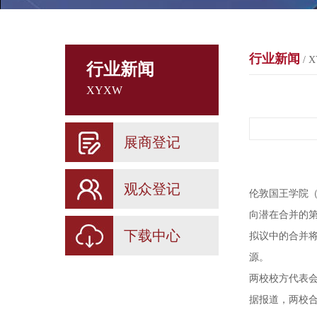
行业新闻
/ 
行业新闻
XYXW
展商登记
观众登记
伦敦国王学院（Ki
向潜在合并的
下载中心
拟议中的合并
源。
两校校方代表
据报道，两校