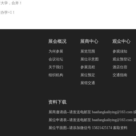
所大学，合并！
办学+1！
展会概况
展商中心
观众中心
为何参展
展览范围
参观须知
会议论坛
展位示意图
观众预登记
关于我们
参展流程
酒店住宿
组织机构
展位预定
交通指南
展馆交通
资料下载
展商邀请函--请发送电邮至 baaifangkailiying@163.c
展位申请表--请发送电邮至 baaifangkailiying@163.co
展位平面图--请添加微信号 15821425174 索取资料